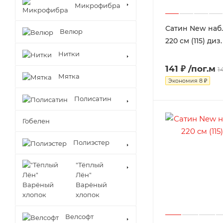
Микрофибра
Сатин New наб.
Велюр
220 см (115) диз
Нитки
141 ₽
/пог.м
1
Мятка
Экономия
8 ₽
Полисатин
Гобелен
Полиэстер
"Тёплый
Лён"
Варёный
хлопок
Велсофт