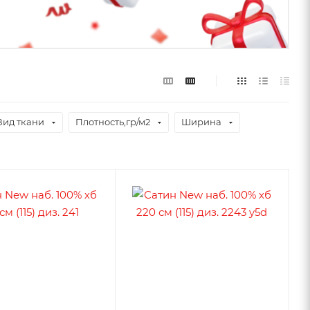
Вид ткани
Плотность,гр/м2
Ширина