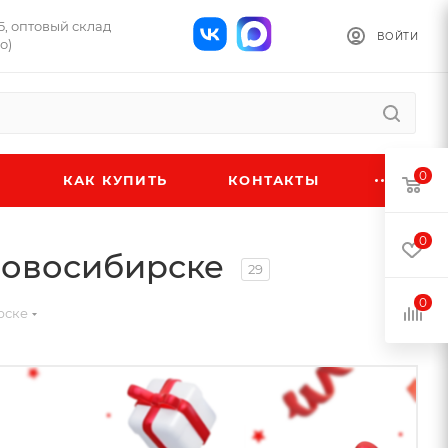
Б, оптовый склад
ВОЙТИ
о)
0
КАК КУПИТЬ
КОНТАКТЫ
0
 Новосибирске
29
0
рске