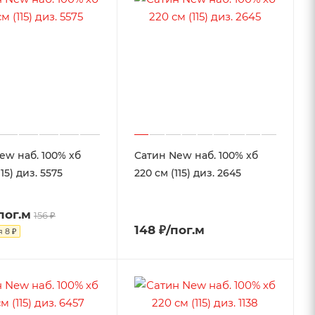
ew наб. 100% хб
Сатин New наб. 100% хб
115) диз. 5575
220 см (115) диз. 2645
пог.м
156 ₽
148 ₽/пог.м
я
8 ₽