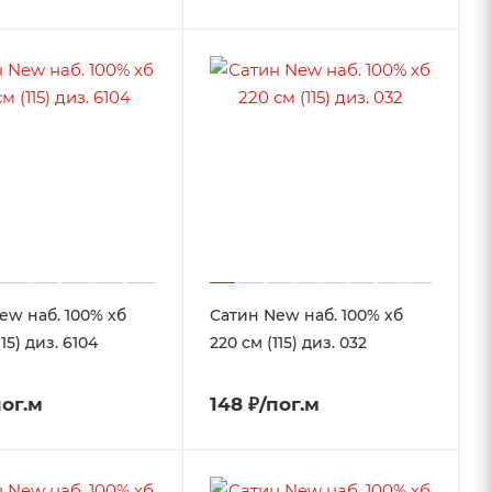
ew наб. 100% хб
Сатин New наб. 100% хб
115) диз. 6104
220 см (115) диз. 032
пог.м
148 ₽/пог.м