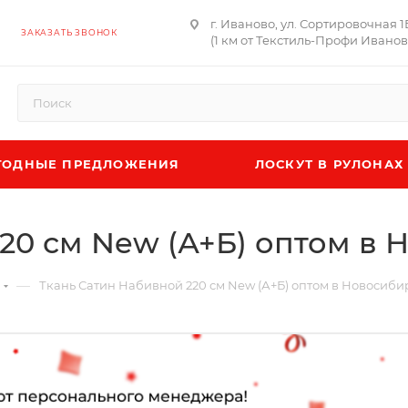
г. Иваново, ул. Сортировочная 1
ЗАКАЗАТЬ ЗВОНОК
(1 км от Текстиль-Профи Иванов
ОДНЫЕ ПРЕДЛОЖЕНИЯ
ЛОСКУТ В РУЛОНАХ
20 см New (А+Б) оптом в
—
Ткань Сатин Набивной 220 см New (А+Б) оптом в Новосиби