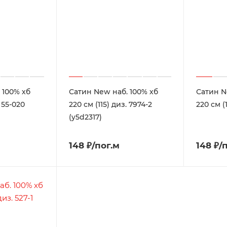
 100% хб
Сатин New наб. 100% хб
Сатин N
. 55-020
220 см (115) диз. 7974-2
220 см (
(y5d2317)
148 ₽/пог.м
148 ₽/