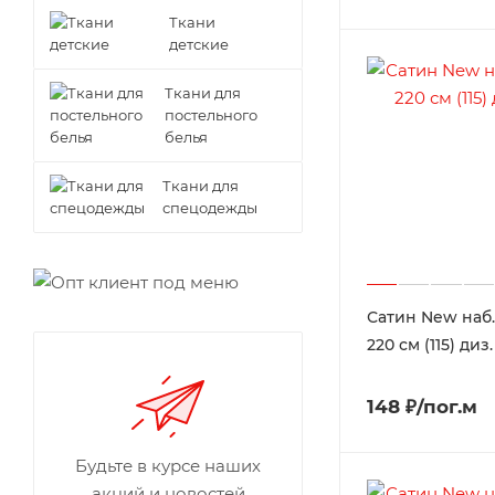
Ткани
детские
Ткани для
постельного
белья
Ткани для
спецодежды
Сатин New наб.
220 см (115) диз
148 ₽/пог.м
Будьте в курсе наших
акций и новостей