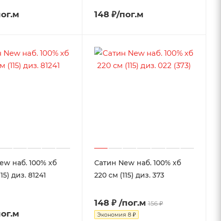
пог.м
148 ₽/пог.м
ew наб. 100% хб
Сатин New наб. 100% хб
15) диз. 81241
220 см (115) диз. 373
148 ₽
/пог.м
156 ₽
пог.м
Экономия
8 ₽