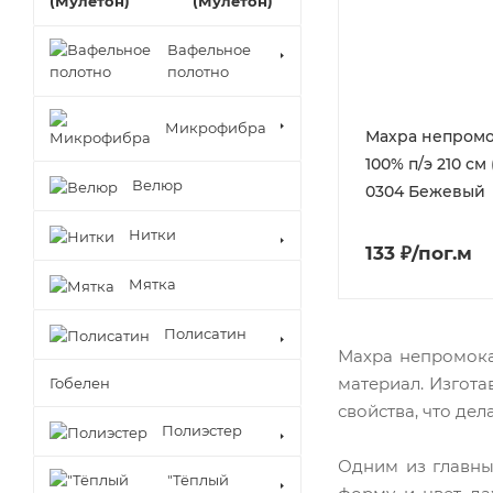
(Мулетон)
Вафельное
полотно
Микрофибра
Махра непром
100% п/э 210 см (
Велюр
0304 Бежевый
Нитки
133 ₽/пог.м
Мятка
Полисатин
Махра непромока
материал. Изгота
Гобелен
свойства, что де
Полиэстер
Одним из главных
"Тёплый