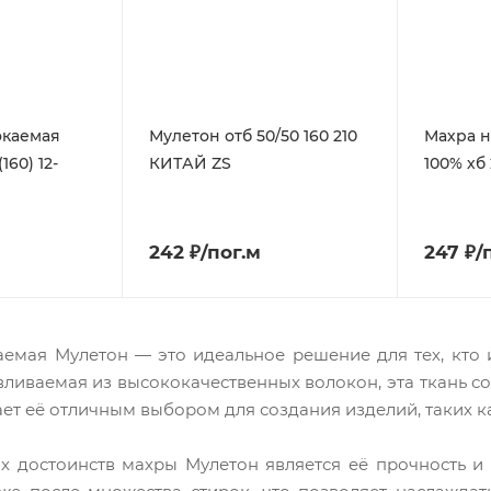
окаемая
Мулетон отб 50/50 160 210
Махра 
160) 12-
КИТАЙ ZS
100% хб 
242 ₽/пог.м
247 ₽/
емая Мулетон — это идеальное решение для тех, кто
вливаемая из высококачественных волокон, эта ткань с
лает её отличным выбором для создания изделий, таких к
 достоинств махры Мулетон является её прочность и д