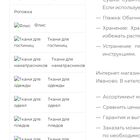
Если используе
Рогожка
Глажка: Обычно
Флис
Хранение: Хр
избежать растя
Ткани для
гостиниц
Устранение п
инструкциям.
Ткани для
наматрасников
Интернет-магази
Ткани для
Иваново. В катал
одежды
Ассортимент му
Ткани для
одеял
Сравнить цены,
Гарантия и вы
Ткани для
пледов
Заказать можно
по необходимо
Ткани для