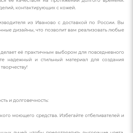
ься её качеством на протяжении долгого времени.
зделий, контактирующих с кожей.
зводителя из Иваново с доставкой по России. Вы
енные дизайны, что позволит вам реализовать любые
то делает её практичным выбором для повседневного
те надежный и стильный материал для создания
 творчеству!
сть и долговечность:
гкого моющего средства. Избегайте отбеливателей и
чных лучей, чтобы предотвратить выгорание цвета.