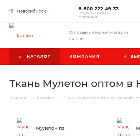
8-800-222-49-33
Новосибирск
Отдел по работе с
регионами
Оптовый интернет-магазин
тканей
КАТАЛОГ
КОМПАНИЯ
ВЫГ
Ткань Мулетон оптом в
—
—
Главная
Каталог
Ткань Мулетон оптом в Новосибир
Мулетон пэ
М