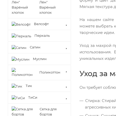
форму и цвет да
Лён"
Мягкая текстура 
Варёный
хлопок
На нашем сайте 
Велсофт
можете выбрать к
творческие идеи.
Перкаль
Уход за махрой п
Сатин
использования.
уникальных издел
Муслин
Уход за 
Поликоттон
Тик
Он требует соблю
ТиСи
Стирка: Стира
агрессивных хи
Сетка для
бортов
Сушка: Сушите